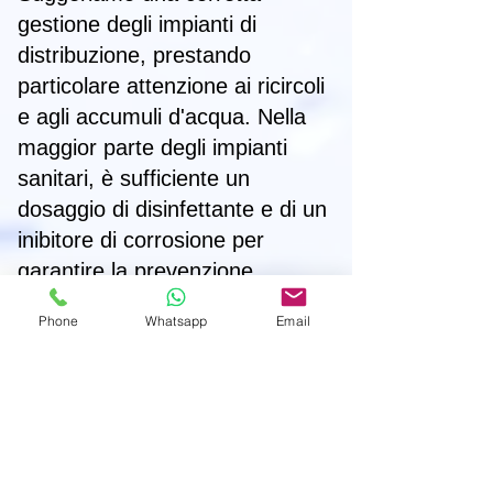
gestione degli impianti di
distribuzione, prestando
particolare attenzione ai ricircoli
e agli accumuli d'acqua. Nella
maggior parte degli impianti
sanitari, è sufficiente un
dosaggio di disinfettante e di un
inibitore di corrosione per
garantire la prevenzione,
evitando così gli shock termici
Phone
Whatsapp
Email
che risultano spesso inefficaci e
dannosi. Sugli impianti più
complessi, integriamo sistemi di
disinfezione in continuo per
inattivare i patogeni dotati di
sistemi di controllo remoto.