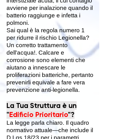
interstiziale acuta, il cui contagio
avviene per inalazione quando il
batterio raggiunge e infetta i
polmoni.
Sai qual è la regola numero 1
per ridurre il rischio Legionella?
Un corretto trattamento
dell'acqua!. Calcare e
corrosione sono elementi che
aiutano a innescare le
proliferazioni batteriche, pertanto
prevenirli equivale a fare vera
prevenzione anti-legionella.
La Tua Struttura è un
"
Edificio Prioritario
"?
La legge parla chiaro. Il quadro
normativo attuale—che include il
D.Lgs 18/23 per i parametri