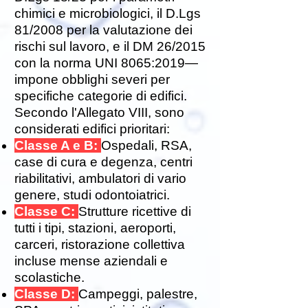
chimici e microbiologici, il D.Lgs
81/2008 per la valutazione dei
rischi sul lavoro, e il DM 26/2015
con la norma UNI 8065:2019—
impone obblighi severi per
specifiche categorie di edifici.
Secondo l'Allegato VIII, sono
considerati edifici prioritari:
Classe A e B:
Ospedali, RSA,
case di cura e degenza, centri
riabilitativi, ambulatori di vario
genere, studi odontoiatrici.
Classe C:
Strutture ricettive di
tutti i tipi, stazioni, aeroporti,
carceri, ristorazione collettiva
incluse mense aziendali e
scolastiche.
Classe D:
Campeggi, palestre,