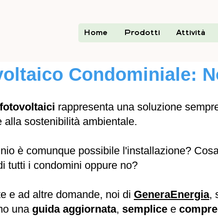
Home
Prodotti
Attività
voltaico Condominiale: N
fotovoltaici
rappresenta una soluzione sempre p
e alla sostenibilità ambientale.
inio è comunque possibile l'installazione? Cos
i tutti i condomini oppure no?
te e ad altre domande, noi di
GeneraEnergia
, 
mo una
guida aggiornata
,
semplice
e
compre