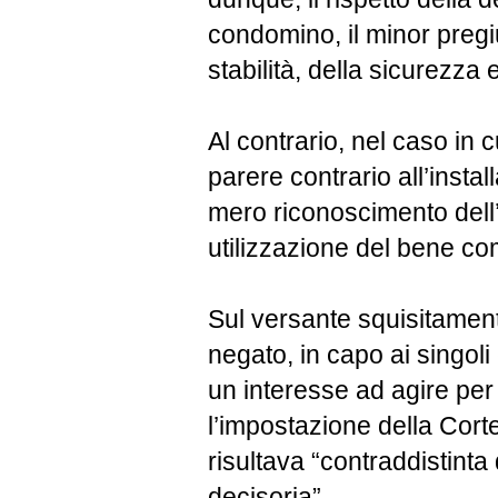
condomino, il minor pregiu
stabilità, della sicurezza 
Al contrario, nel caso in 
parere contrario all’insta
mero riconoscimento dell’e
utilizzazione del bene co
Sul versante squisitament
negato, in capo ai singol
un interesse ad agire pe
l’impostazione della Cort
risultava “contraddistint
decisoria”.