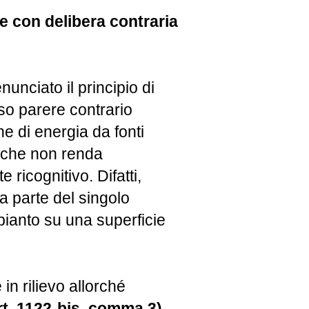
e con delibera contraria
nciato il principio di
so parere contrario
ne di energia da fonti
e che non renda
ricognitivo. Difatti,
a parte del singolo
pianto su una superficie
in rilievo allorché
rt. 1122-bis, comma 3).