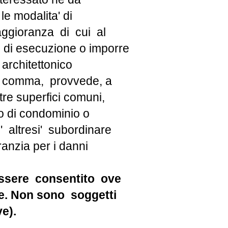
le modalita' di
maggioranza di cui al
di esecuzione o imporre
 architettonico
ondo comma, provvede, a
altre superfici comuni,
o di condominio o
 altresi' subordinare
ranzia per i danni
e essere consentito ove
re. Non sono soggetti
ve).