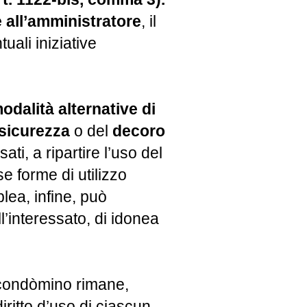
e all’amministratore
, il
uali iniziative
odalità alternative di
sicurezza
o del
decoro
ati, a ripartire l’uso del
e forme di utilizzo
ea, infine, può
l’interessato, di idonea
o condòmino rimane,
iritto d’uso di ciascun