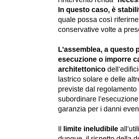
In questo caso, è stabil
quale possa così riferirne
conservative volte a prese
L’assemblea, a questo pu
esecuzione o imporre cau
architettonico
dell’edific
lastrico solare e delle al
previste dal regolamento 
subordinare l’esecuzione d
garanzia per i danni event
Il
limite ineludibile
all’ut
dunque, il rispetto della 