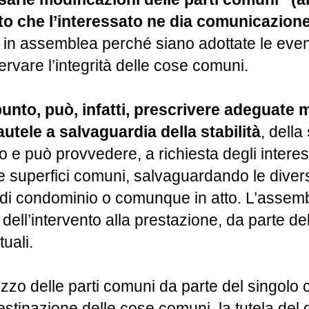
ito che l’interessato ne dia comunicazion
 in assemblea perché siano adottate le event
rvare l’integrità delle cose comuni.
nto, può, infatti, prescrivere adeguate m
tele a salvaguardia della stabilità
, della
io e può provvedere, a richiesta degli interess
tre superfici comuni, salvaguardando le divers
di condominio o comunque in atto. L’assembl
ell’intervento alla prestazione, da parte del
uali.
ilizzo delle parti comuni da parte del singol
destinazione delle cose comuni, la tutela del d