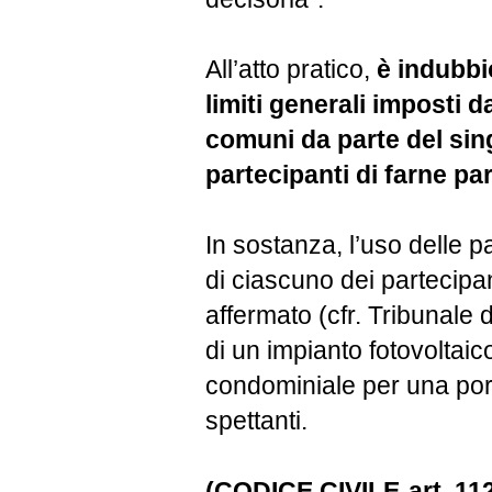
All’atto pratico,
è indubbio
limiti generali imposti d
comuni da parte del sing
partecipanti di farne par
In sostanza, l’uso delle p
di ciascuno dei partecip
affermato (cfr. Tribunale d
di un impianto fotovoltaic
condominiale per una porz
spettanti.
(CODICE CIVILE-art. 112