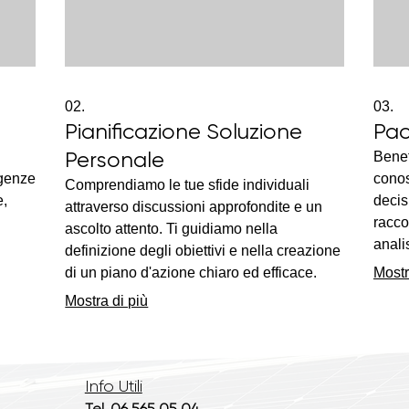
02.
03.
Pianificazione Soluzione
Pac
Personale
Benef
igenze
conos
Comprendiamo le tue sfide individuali
e,
decis
attraverso discussioni approfondite e un
racco
ascolto attento. Ti guidiamo nella
anali
definizione degli obiettivi e nella creazione
ma
Quest
di un piano d'azione chiaro ed efficace.
Mostr
to.
l'ins
Questo servizio è progettato per allineare
Mostra di più
occio
fiduc
le nostre capacità con le tue specifiche
nostr
necessità. Ottieni una strategia che
funziona per te.
Info Utili
Tel. 06 565 05 04