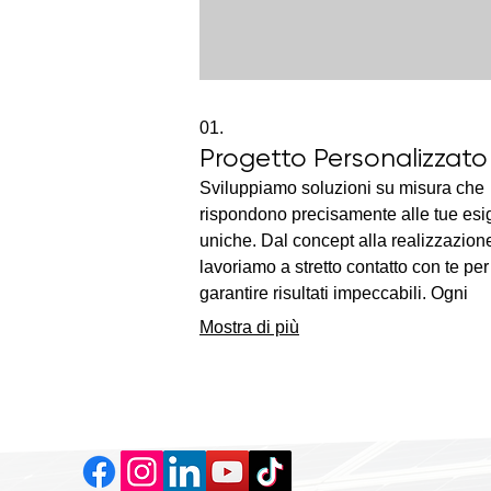
01.
Progetto Personalizzato
Sviluppiamo soluzioni su misura che
rispondono precisamente alle tue es
uniche. Dal concept alla realizzazion
lavoriamo a stretto contatto con te per
garantire risultati impeccabili. Ogni
dettaglio è curato per offrirti la massi
Mostra di più
soddisfazione e il successo del proget
Abbraccia l'innovazione con un appr
totalmente personalizzato.