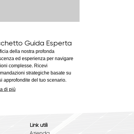
chetto Guida Esperta
icia della nostra profonda
cenza ed esperienza per navigare
ioni complesse. Ricevi
mandazioni strategiche basate su
si approfondite del tuo scenario.
o pacchetto ti fornisce gli strumenti e
a di più
ight necessari per avanzare con
ia. Massimizza il tuo potenziale con la
a guida esperta.
Link utili
Azienda