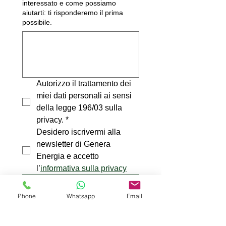
interessato e come possiamo
aiutarti: ti risponderemo il prima
possibile.
Autorizzo il trattamento dei 
miei dati personali ai sensi 
della legge 196/03 sulla 
privacy.
*
Desidero iscrivermi alla 
newsletter di Genera 
Energia e accetto 
l’
informativa sulla privacy
Prenota il Tuo Sopralluogo
Gratuito
Phone
Whatsapp
Email