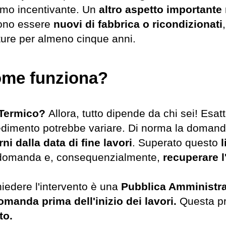
smo incentivante. Un
altro aspetto importante
ono essere
nuovi di fabbrica o ricondizionati
ture per almeno cinque anni.
ome funziona?
 Termico?
Allora, tutto dipende da chi sei! Esat
cedimento potrebbe variare. Di norma la domand
rni
dalla data di fine lavori
. Superato questo
a domanda e, consequenzialmente,
recuperare l
iedere l'intervento è una
Pubblica Amministr
omanda prima dell'inizio dei lavori.
Questa pr
to.