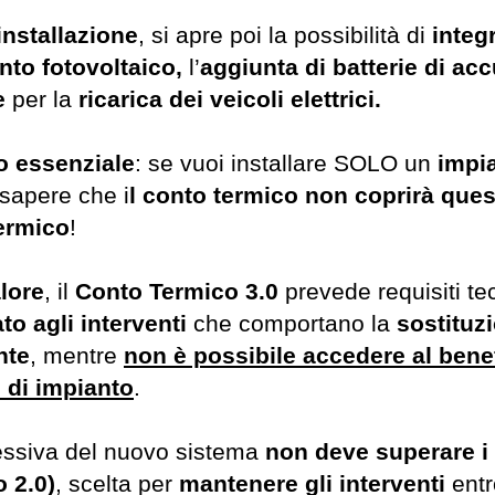
installazione
, si apre poi la possibilità di
integr
nto fotovoltaico,
l’
aggiunta di batterie di ac
ne
per la
ricarica dei veicoli elettrici.
o essenziale
: se vuoi installare SOLO un
impia
 sapere che i
l conto termico non coprirà quest
termico
!
lore
, il
Conto Termico 3.0
prevede requisiti tec
ato agli interventi
che comportano la
sostituz
nte
, mentre
non è possibile accedere al bene
vi di impianto
.
ssiva del nuovo sistema
non deve superare i 
 2.0)
, scelta per
mantenere gli interventi
entr