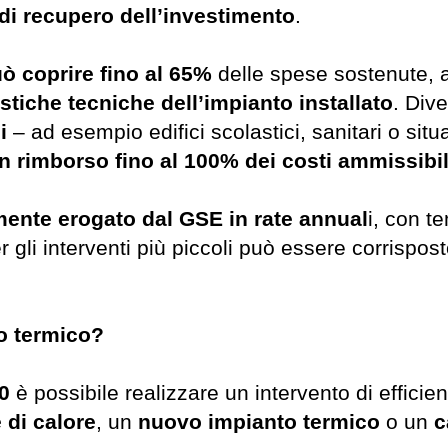
 di recupero dell’investimento
.
ò coprire fino al 65%
delle spese sostenute, 
istiche tecniche dell’impianto installato
. Dive
i
– ad esempio edifici scolastici, sanitari o situa
n rimborso fino al 100% dei costi ammissibil
mente erogato dal GSE in rate annual
i, con t
er gli interventi più piccoli può essere corrispo
to termico?
.0
è possibile realizzare un intervento di effici
di calore
, un
nuovo impianto termico
o un
c