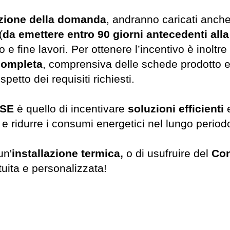
zione della domanda
, andranno caricati anch
(
da emettere entro 90 giorni antecedenti all
io e fine lavori.
Per ottenere l’incentivo è inolt
completa
, comprensiva delle schede prodotto e
spetto dei requisiti richiesti.
 GSE
è quello di incentivare
soluzioni efficienti
e ridurre i consumi energetici nel lungo period
un'
installazione termica,
o di usufruire del
Con
uita e personalizzata!