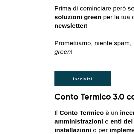
Prima di cominciare però s
soluzioni green
per la tua 
newsletter
!
Promettiamo, niente spam, ni
green
!
Iscriviti
Conto Termico 3.0 co
Il
Conto Termico
è un
ince
amministrazioni
e
enti del
installazioni
o per
impleme