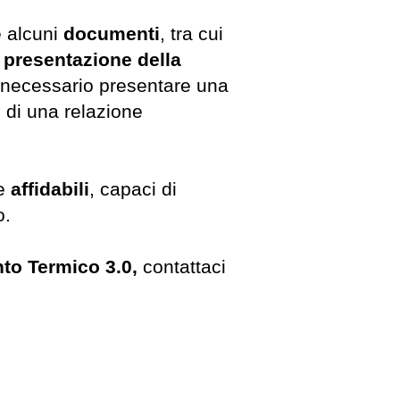
e alcuni
documenti
, tra cui
a presentazione della
re necessario presentare una
 di una relazione
e
affidabili
, capaci di
o.
to Termico 3.0,
contattaci